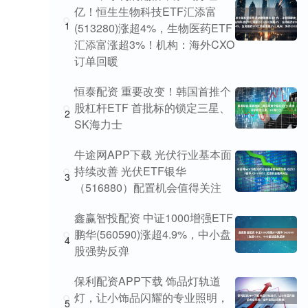
亿！恒生生物科技ETF汇添富
1
(513280)涨超4%，生物医药ETF
汇添富涨超3%！机构：海外CXO
订单回暖
恒泰配资 重要改变！韩国首推个
股杠杆ETF 首批标的锁定三星、
2
SK海力士
牛途网APP下载 光伏行业基本面
持续改善 光伏ETF银华
3
（516880）配置机会值得关注
鑫赢智投配资 中证1000增强ETF
鹏华(560590)涨超4.9%，中小盘
4
股强势反弹
保利配资APP下载 饰品灯轨道
灯，让小饰品闪耀的专业照明，
5