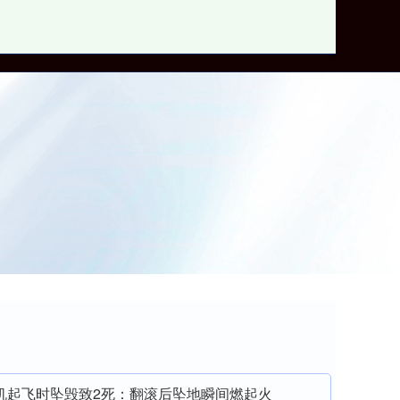
炒股配资门户
机起飞时坠毁致2死：翻滚后坠地瞬间燃起火