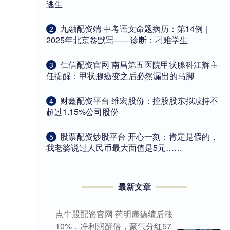
逃生
​九融配资端 中考语文命题病历：第14例｜
2
2025年北京卷默写——诊断：刁难学生
​仁信配资官网 南昌第五医院甲状腺科江辉主
3
任提醒：甲状腺癌变之后必然漏出的马脚
​财鑫配资平台 维宏股份：控股股东拟减持不
4
超过1.15%公司股份
​股票配资炒股平台 开心一刻：肯定是假的，
5
我老婆说过人民币最大面值是5元……
最新文章
点牛股配资官网 药明康德绩后涨
10%，净利润翻倍，豪气分红57