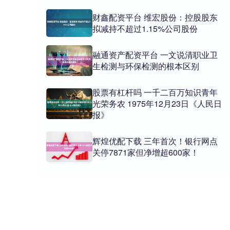
财鑫配资平台 维宏股份：控股股东
拟减持不超过1.15%公司股份
融通资产配资平台 一文说清职业卫
生检测与环保检测的根本区别
股票有杠杆吗 一千二百万知识青年
光荣务农 1975年12月23日《人民日
报》
辉煌优配下载 三年首次！银行网点
关停7871家但净增超600家！