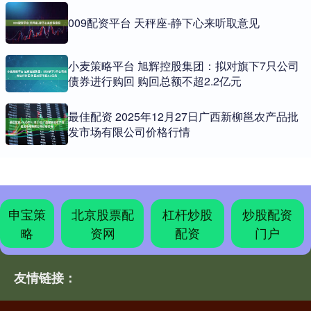
009配资平台 天秤座-静下心来听取意见
小麦策略平台 旭辉控股集团：拟对旗下7只公司
债券进行购回 购回总额不超2.2亿元
最佳配资 2025年12月27日广西新柳邕农产品批
发市场有限公司价格行情
申宝策
北京股票配
杠杆炒股
炒股配资
略
资网
配资
门户
友情链接：