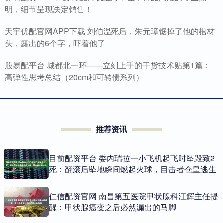
明，细节呈现决定销售！
天宇优配官网APP下载 刘伯温死后，朱元璋锯掉了他的棺材
头，露出的6个字，吓着他了
股易配平台 城都北一环——立刻上手的干货技术贴第1篇：
高弹性思考总结（20cm和可转债系列）
推荐资讯
目前配资平台 委内瑞拉一小飞机起飞时坠毁致2
死：翻滚后坠地瞬间燃起火球，目击者仓皇逃生
仁信配资官网 南昌第五医院甲状腺科江辉主任提
醒：甲状腺癌变之后必然漏出的马脚