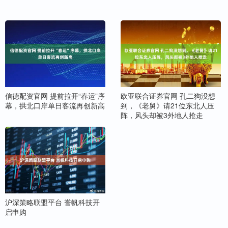
信德配资官网 提前拉开“春运”序
欧亚联合证券官网 孔二狗没想
幕，拱北口岸单日客流再创新高
到，《老舅》请21位东北人压
阵，风头却被3外地人抢走
沪深策略联盟平台 誉帆科技开
启申购