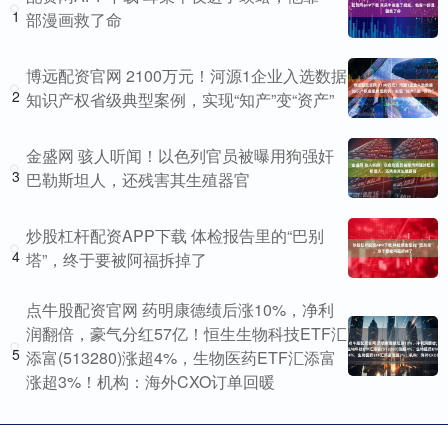
1
部漫画救了命
博远配资官网 2100万元！河源1企业入选数据
2
知识产权省级典型案例，实现“知产”变“资产”
金盛网 骇人听闻！以色列官员被曝用狗强奸
3
巴勒斯坦人，还残害其生殖器官
炒股杠杆配资APP下载 体检报告里的“巴别
4
塔”，终于要被阿福拆掉了
点牛股配资官网 药明康德绩后涨10%，净利
润翻倍，豪气分红57亿！恒生生物科技ETF汇
5
添富(513280)涨超4%，生物医药ETF汇添富
涨超3%！机构：海外CXO订单回暖