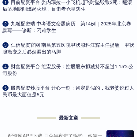
​目前配资平台 委内瑞拉一小飞机起飞时坠毁致2死：翻滚
1
后坠地瞬间燃起火球，目击者仓皇逃生
​九融配资端 中考语文命题病历：第14例｜2025年北京卷
2
默写——诊断：刁难学生
​仁信配资官网 南昌第五医院甲状腺科江辉主任提醒：甲状
3
腺癌变之后必然漏出的马脚
​财鑫配资平台 维宏股份：控股股东拟减持不超过1.15%公
4
司股份
​股票配资炒股平台 开心一刻：肯定是假的，我老婆说过人
5
民币最大面值是5元……
最新文章
配资网APP下载 耳朵半夜进了蜈蚣，他靠一